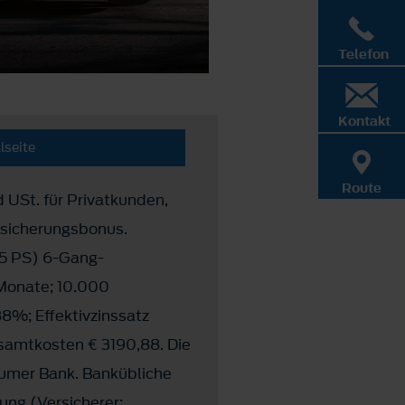
Telefon
Kontakt
lseite
Route
d USt. für Privatkunden,
rsicherungsbonus.
25 PS) 6-Gang-
 Monate; 10.000
88%; Effektivzinssatz
samtkosten € 3190,88. Die
sumer Bank. Bankübliche
ung (Versicherer: