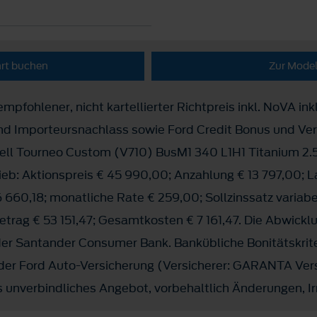
hrt buchen
Zur Model
mpfohlener, nicht kartellierter Richtpreis inkl. NoVA inkl
und Importeursnachlass sowie Ford Credit Bonus und Ve
ll Tourneo Custom (V710) BusM1 340 L1H1 Titanium 2.5
eb: Aktionspreis € 45 990,00; Anzahlung € 13 797,00; L
 660,18; monatliche Rate € 259,00; Sollzinssatz variabe
rag € 53 151,47; Gesamtkosten € 7 161,47. Die Abwicklu
 der Santander Consumer Bank. Bankübliche Bonitätskrit
 der Ford Auto-Versicherung (Versicherer: GARANTA Ver
 unverbindliches Angebot, vorbehaltlich Änderungen, Ir