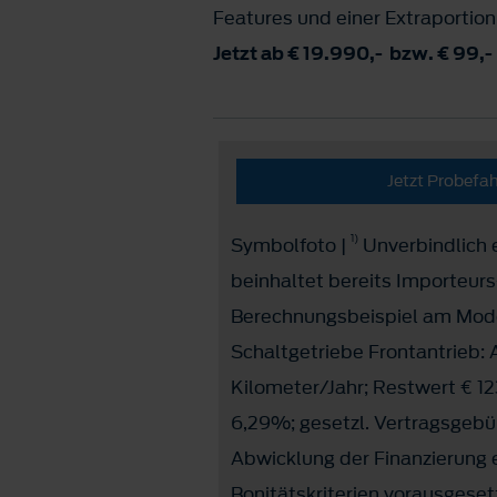
Features und einer Extraportio
Jetzt ab € 19.990,- bzw. € 99,-
Jetzt Probefa
1)
Symbolfoto |
Unverbindlich e
beinhaltet bereits Importeur
Berechnungsbeispiel am Mode
Schaltgetriebe Frontantrieb: 
Kilometer/Jahr; Restwert € 12
6,29%; gesetzl. Vertragsgebü
Abwicklung der Finanzierung 
Bonitätskriterien vorausgeset