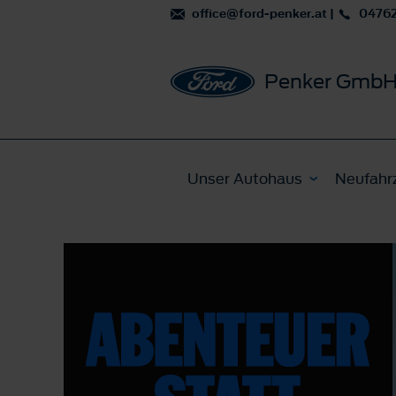
office@ford-penker.at
|
0476
Penker Gmb
Unser Autohaus
Neufahr