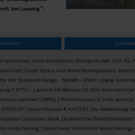
2)
 mtl. bei Leasing
.
hrt buchen
Zur Model
mpfohlener, nicht kartellierter Richtpreis inkl. USt. für
sowie Ford Credit Bonus und Versicherungsbonus. Berec
otor mit Standard Range - 58kWh - RWD 1-Gang-Automat
lung € 8757,-; Laufzeit 48 Monate; 10.000 Kilometer/Jah
zinssatz variabel 5,88%; Effektivzinssatz 6,34%; gesetzl
33593,87; Gesamtkosten € 4403,87. Die Abwicklung der
Santander Consumer Bank. Bankübliche Bonitätskriterien
Auto-Versicherung (Versicherer: GARANTA Versicherungs