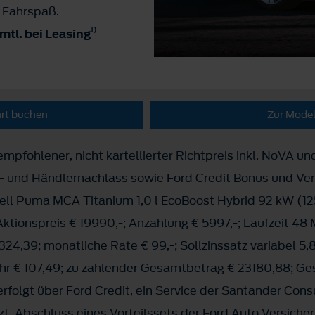
n Fahrspaß.
1)
 mtl. bei Leasing
hrt buchen
Zur Model
mpfohlener, nicht kartellierter Richtpreis inkl. NoVA un
s- und Händlernachlass sowie Ford Credit Bonus und Ve
ll Puma MCA Titanium 1,0 l EcoBoost Hybrid 92 kW (1
Aktionspreis € 19990,-; Anzahlung € 5997,-; Laufzeit 48
324,39; monatliche Rate € 99,-; Sollzinssatz variabel 5,
hr € 107,49; zu zahlender Gesamtbetrag € 23180,88; Ge
erfolgt über Ford Credit, ein Service der Santander Con
zt. Abschluss eines Vorteilssets der Ford Auto Versicher