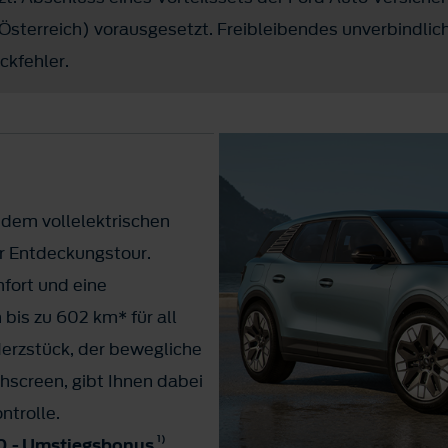
erreich) vorausgesetzt. Freibleibendes unverbindlich
ckfehler.
 dem vollelektrischen
ur Entdeckungstour.
fort und eine
bis zu 602 km* für all
Herzstück, der bewegliche
screen, gibt Ihnen dabei
ontrolle.
1)
400,- Umstiegsbonus