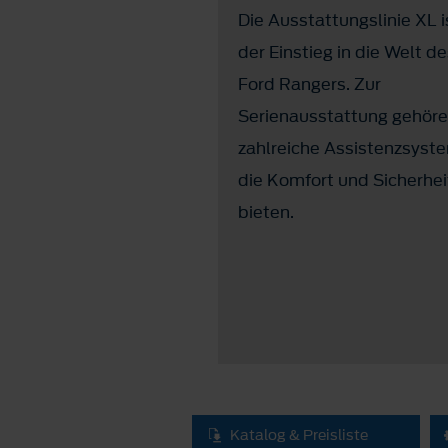
 die Ranger-Baureihe
Die Ausstattungslinie XL i
 lieferbare
der Einstieg in die Welt d
tungsvariante
Ford Rangers. Zur
 steht für Luxus pur.
Serienausstattung gehör
e Spitzenmodell
zahlreiche Assistenzsyst
gt mit exklusiven
die Komfort und Sicherhei
tails und Oberflächen
bieten.
em stilvollen
um mit hochwertiger
sstattung.
Katalog & Preisliste