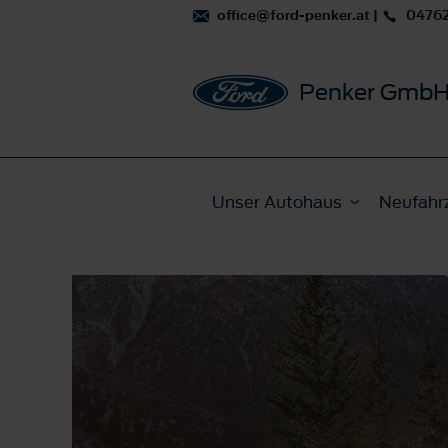
office@ford-penker.at
|
0476
Penker Gmb
Unser Autohaus
Neufahr