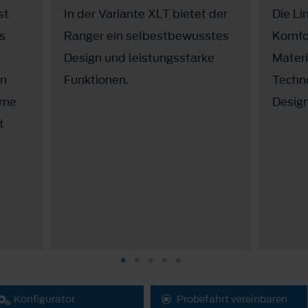
st
In der Variante XLT bietet der
Die Li
es
Ranger ein selbestbewusstes
Komfo
Design und leistungsstarke
Materi
en
Funktionen.
Techno
eme
Desig
t
Konfigurator
Probefahrt vereinbaren