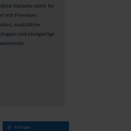
mited Variante steht für
Der Wildtrak ist das Top
rt mit Premium
Modell der Ranger Baur
alien, zusätzliche
und bietet eine umfangr
logien und einzigartige
Serienausstattung.
nelemente.
Anfrage