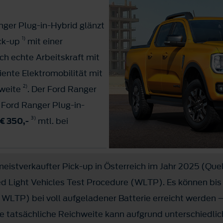
ger Plug-in-Hybrid glänzt
1)
ick-up
mit einer
ch echte Arbeitskraft mit
iente Elektromobilität mit
2)
hweite
. Der Ford Ranger
 Ford Ranger Plug-in-
3)
€ 350,-
mtl. bei
eistverkaufter Pick-up in Österreich im Jahr 2025 (Quell
Light Vehicles Test Procedure (WLTP). Es können bis
 WLTP) bei voll aufgeladener Batterie erreicht werden 
ie tatsächliche Reichweite kann aufgrund unterschiedlic