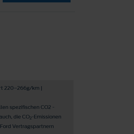
rt 220–266g/km |
llen spezifischen CO2 -
auch, die CO
-Emissionen
2
Ford Vertragspartnern