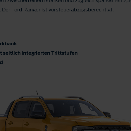
darf zwischen einem starken und zugleich sparsamen 2,3
. Der Ford Ranger ist vorsteuerabzugsberechtigt.
erkbank
seitlich integrierten Trittstufen
id